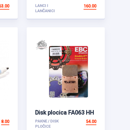
120L
LANCI I
63.00
160.00
LANČANICI
Disk plocica FA063 HH
PAKNE / DISK
8.00
54.00
PLOČICE