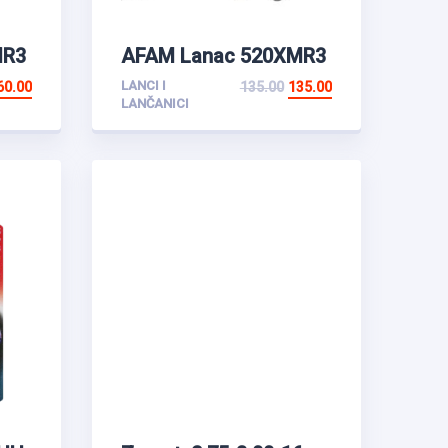
MR3
AFAM Lanac 520XMR3
116L
LANCI I
60.00
135.00
135.00
LANČANICI