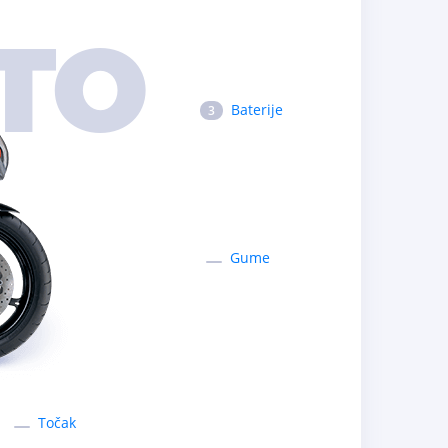
TO
Baterije
3
Gume
Točak