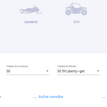
SAONICE
UTV
Odaberite kubikažu
Odaberite Model
50
50 3V Liberty i-get
e
Ručne naredbe