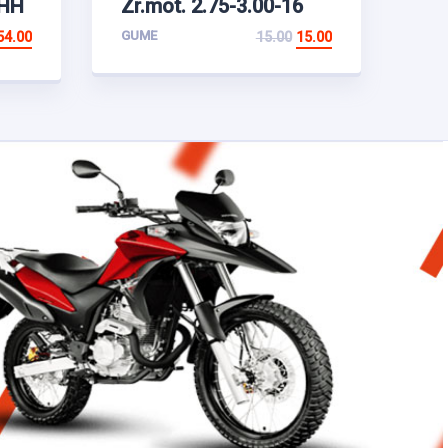
 HH
Zr.mot. 2.75-3.00-16
GUME
54.00
15.00
15.00