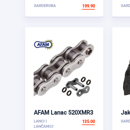
GARDEROBA
GAR
199.90
AFAM Lanac 520XMR3
Jak
116L
LANCI I
GAR
135.00
LANČANICI