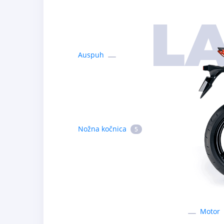
L
Auspuh
Nožna kočnica
5
Motor