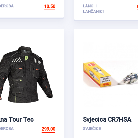
DEROBA
LANCI I
10.50
LANČANICI
na Tour Tec
Svjecica CR7HSA
DEROBA
SVJEĆICE
299.00