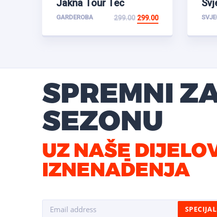
Jakna Tour Tec
Svj
GARDEROBA
SVJE
299.00
299.00
SPREMNI Z
SEZONU
UZ NAŠE DIJELO
IZNENAĐENJA