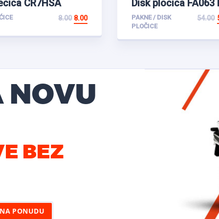
ecica CR7HSA
Disk plocica FA063
ĆICE
PAKNE / DISK
8.00
8.00
54.00
PLOČICE
A NOVU
VE BEZ